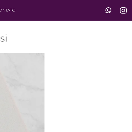
ONTATO
si